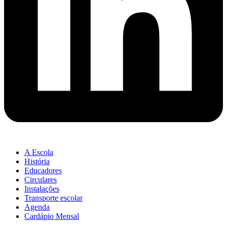
A Escola
História
Educadores
Circulares
Instalações
Transporte escolar
Agenda
Cardápio Mensal