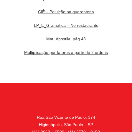
CIÊ – Poluição na quarentena
LP_E_Gramática – No restaurante
Mat_Apostila_pág 43
Multiplicação por fatores a partir de 2 ordens
Rua São Vicente de Paulo, 374
Higienópolis, São Paulo – SP