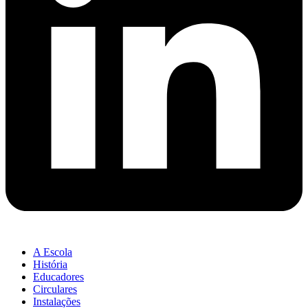
A Escola
História
Educadores
Circulares
Instalações