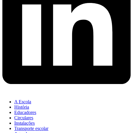
A Escola
História
Educadores
Circulares
Instalações
Transporte escolar