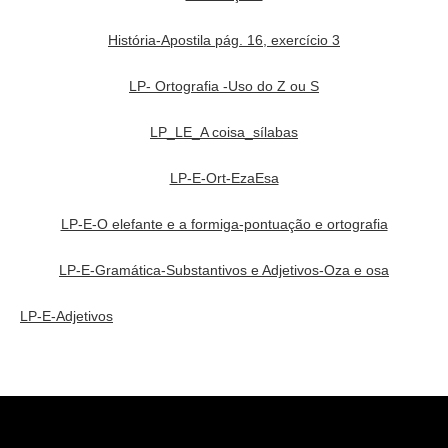
História-Apostila pág. 16, exercício 3
LP- Ortografia -Uso do Z ou S
LP_LE_A coisa_sílabas
LP-E-Ort-EzaEsa
LP-E-O elefante e a formiga-pontuação e ortografia
LP-E-Gramática-Substantivos e Adjetivos-Oza e osa
LP-E-Adjetivos