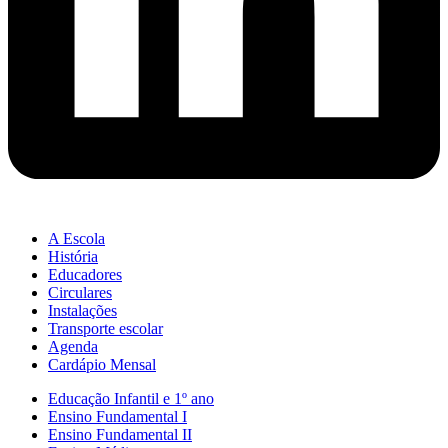
A Escola
História
Educadores
Circulares
Instalações
Transporte escolar
Agenda
Cardápio Mensal
Educação Infantil e 1º ano
Ensino Fundamental I
Ensino Fundamental II