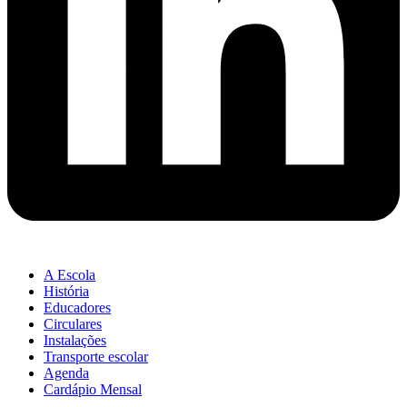
A Escola
História
Educadores
Circulares
Instalações
Transporte escolar
Agenda
Cardápio Mensal