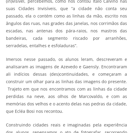
(in)visível, percebemos, como nos contou Ítalo Calvino nas
suas Cidades Invisíveis, que “a cidade não conta seu
passado, ela o contém como as linhas da mão, escrito nos
ângulos das ruas, nas grades das janelas, nos corrimãos das
escadas, nas antenas dos pára-raios, nos mastros das
bandeiras, cada segmento riscado por arranhões,
serradelas, entalhes e esfoladuras”.
Imersos nesse passado, os alunos leram, descreveram e
analisaram as imagens de Azevedo e Gaensly. Encontraram
ali indícios dessas (des)continuidades, e começaram a
construir um olhar para as linhas das imagens do presente.
Trajeto em que nos encontramos com as linhas da cidade
perdidas na neve, aos olhos de Marcovaldo, e com as
memórias dos velhos e o acento delas nas pedras da cidade,
que Ecléa Bosi nos recontou.
Construindo cidades reais e imaginadas pela experiência
dos alunos, repensamos o ato de fotografar, recorrendo