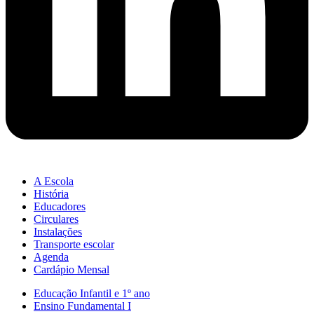
A Escola
História
Educadores
Circulares
Instalações
Transporte escolar
Agenda
Cardápio Mensal
Educação Infantil e 1º ano
Ensino Fundamental I