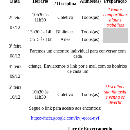
Data
Horário
Alunos(as)
Preparação
/ Disciplina
*Vamos
10h30 às
compartilhar
Coletivo
Todos(as)
2ª feira
11h30
alguns
trabalhos
07/12
13h30 às 14h
Biblioteca
Todos(as)
15h15 às 16h
Artes
Todos(as)
3ª feira
Faremos um encontro individual para conversar com
08/12
cada
criança. Enviaremos o link por e mail com os horários
4ª feira
de cada um
09/12
*Escolha a
5ª feira
10h30 às
sua fantasia
Coletivo
Todos(as)
10/12
11h30
e venha se
divertir
Segue o link para acesso aos encontros:
https://meet.google.com/kvj-qcoa-nyf
Live de Encerramento