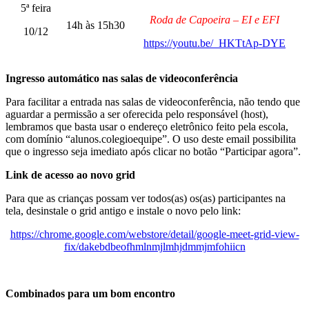
5ª feira
Roda de Capoeira – EI e EFI
14h às 15h30
10/12
https://youtu.be/_HKTtAp-DYE
Ingresso automático nas salas de videoconferência
Para facilitar a entrada nas salas de videoconferência, não tendo que
aguardar a permissão a ser oferecida pelo responsável (host),
lembramos que basta usar o endereço eletrônico feito pela escola,
com domínio “alunos.colegioequipe”. O uso deste email possibilita
que o ingresso seja imediato após clicar no botão “Participar agora”.
Link de acesso ao novo grid
Para que as crianças possam ver todos(as) os(as) participantes na
tela, desinstale o grid antigo e instale o novo pelo link:
https://chrome.google.com/webstore/detail/google-meet-grid-view-
fix/dakebdbeofhmlnmjlmhjdmmjmfohiicn
Combinados para um bom encontro