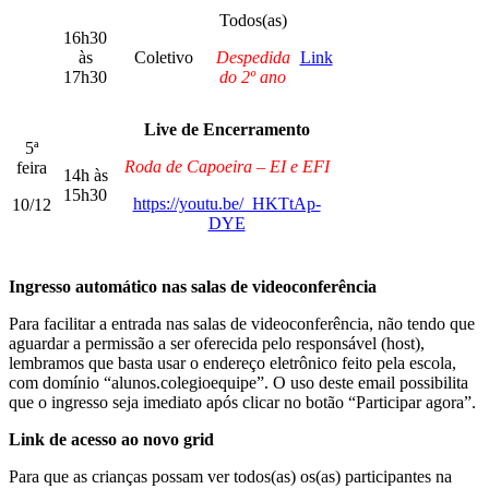
Todos(as)
16h30
às
Coletivo
Despedida
Link
17h30
do 2º ano
Live de Encerramento
5ª
Roda de Capoeira – EI e EFI
feira
14h às
15h30
https://youtu.be/_HKTtAp-
10/12
DYE
Ingresso automático nas salas de videoconferência
Para facilitar a entrada nas salas de videoconferência, não tendo que
aguardar a permissão a ser oferecida pelo responsável (host),
lembramos que basta usar o endereço eletrônico feito pela escola,
com domínio “alunos.colegioequipe”. O uso deste email possibilita
que o ingresso seja imediato após clicar no botão “Participar agora”.
Link de acesso ao novo grid
Para que as crianças possam ver todos(as) os(as) participantes na