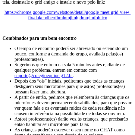
tela, desinstale o grid antigo e instale o novo pelo link:
https://chrome.google.com/webstore/detail/google-meet-grid-view-
fix/dakebdbeofhmlnmjlmhjdmmjmfohiicn
Combinados para um bom encontro
O tempo de encontro poderá ser abreviado ou estendido um
pouco, conforme a demanda do grupo, avaliada pelas(os)
professoras(es).
Sugerimos que entrem na sala 5 minutos antes e, diante de
qualquer problema, entrem em contato com
suporte@colegioequipe.g12.br
.
Depois dos “ois” iniciais, pediremos que todas as crianças
desliguem seus microfones para que as(os) professoras(es)
possam fazer uma abertura.
A partir de então, pedimos que relembrem às crianças que os
microfones devem permanecer desabilitados, para que possam
ver quem fala e os eventuais ruídos de cada residência não
causem interferência na possibilidade de todas se ouvirem.
As(os) professoras(es) darão voz às crianças, que precisarão
então habilitar seu microfone para falar.
As crianças poderão escrever o seu nome no CHAT como