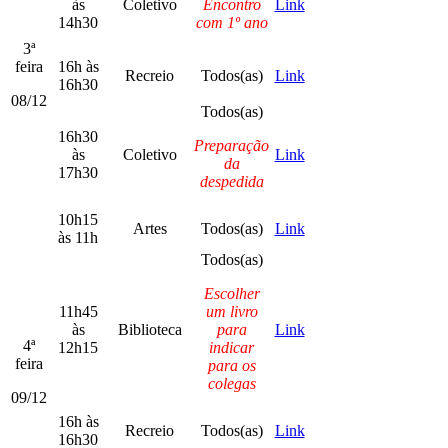
às
Coletivo
Encontro
Link
14h30
com 1º ano
3ª
feira
16h às
Recreio
Todos(as)
Link
16h30
08/12
Todos(as)
16h30
Preparação
às
Coletivo
Link
da
17h30
despedida
10h15
Artes
Todos(as)
Link
às 11h
Todos(as)
Escolher
11h45
um livro
às
Biblioteca
para
Link
4ª
12h15
indicar
feira
para os
colegas
09/12
16h às
Recreio
Todos(as)
Link
16h30