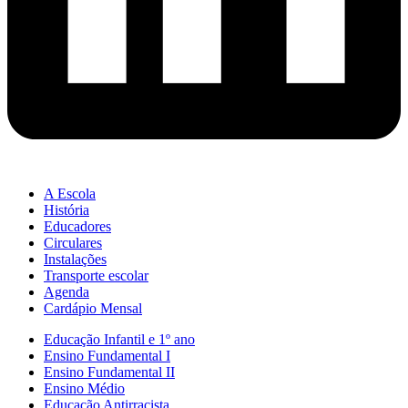
A Escola
História
Educadores
Circulares
Instalações
Transporte escolar
Agenda
Cardápio Mensal
Educação Infantil e 1º ano
Ensino Fundamental I
Ensino Fundamental II
Ensino Médio
Educação Antirracista