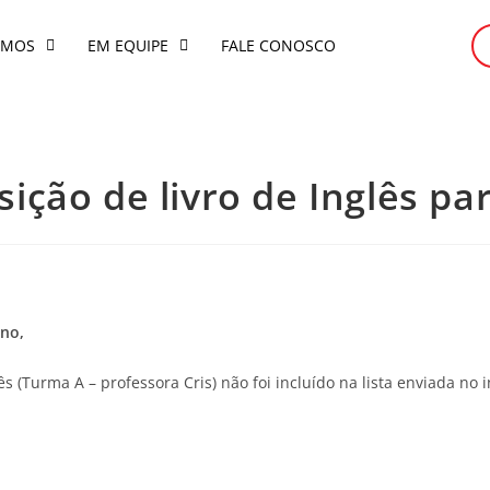
OMOS
EM EQUIPE
FALE CONOSCO
sição de livro de Inglês p
ano,
lês (Turma A – professora Cris) não foi incluído na lista enviada no 