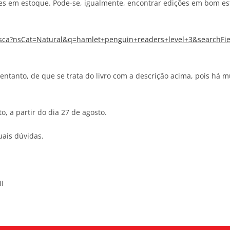
ões em estoque. Pode-se, igualmente, encontrar edições em bom est
usca?nsCat=Natural&q=hamlet+penguin+readers+level+3&searchFiel
 entanto, de que se trata do livro com a descrição acima, pois há 
, a partir do dia 27 de agosto.
uais dúvidas.
I