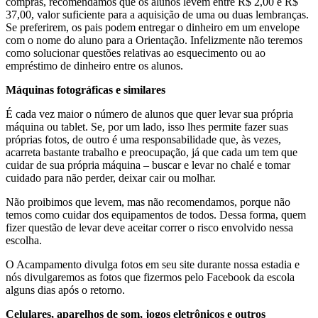
compras, recomendamos que os alunos levem entre R$ 2,00 e R$
37,00, valor suficiente para a aquisição de uma ou duas lembranças.
Se preferirem, os pais podem entregar o dinheiro em um envelope
com o nome do aluno para a Orientação. Infelizmente não teremos
como solucionar questões relativas ao esquecimento ou ao
empréstimo de dinheiro entre os alunos.
Máquinas fotográficas e similares
É cada vez maior o número de alunos que quer levar sua própria
máquina ou tablet. Se, por um lado, isso lhes permite fazer suas
próprias fotos, de outro é uma responsabilidade que, às vezes,
acarreta bastante trabalho e preocupação, já que cada um tem que
cuidar de sua própria máquina – buscar e levar no chalé e tomar
cuidado para não perder, deixar cair ou molhar.
Não proibimos que levem, mas não recomendamos, porque não
temos como cuidar dos equipamentos de todos. Dessa forma, quem
fizer questão de levar deve aceitar correr o risco envolvido nessa
escolha.
O Acampamento divulga fotos em seu site durante nossa estadia e
nós divulgaremos as fotos que fizermos pelo Facebook da escola
alguns dias após o retorno.
Celulares, aparelhos de som, jogos eletrônicos e outros