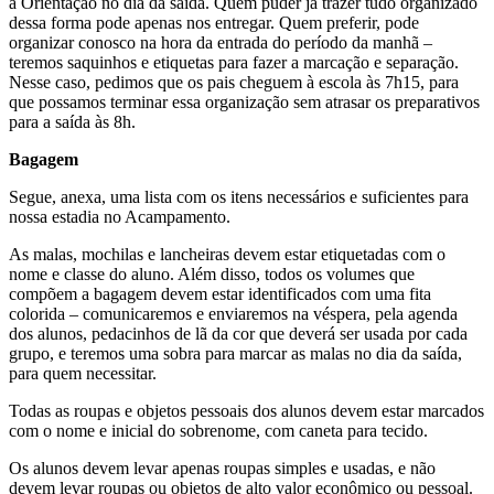
a Orientação no dia da saída. Quem puder já trazer tudo organizado
dessa forma pode apenas nos entregar. Quem preferir, pode
organizar conosco na hora da entrada do período da manhã –
teremos saquinhos e etiquetas para fazer a marcação e separação.
Nesse caso, pedimos que os pais cheguem à escola às 7h15, para
que possamos terminar essa organização sem atrasar os preparativos
para a saída às 8h.
Bagagem
Segue, anexa, uma lista com os itens necessários e suficientes para
nossa estadia no Acampamento.
As malas, mochilas e lancheiras devem estar etiquetadas com o
nome e classe do aluno. Além disso, todos os volumes que
compõem a bagagem devem estar identificados com uma fita
colorida – comunicaremos e enviaremos na véspera, pela agenda
dos alunos, pedacinhos de lã da cor que deverá ser usada por cada
grupo, e teremos uma sobra para marcar as malas no dia da saída,
para quem necessitar.
Todas as roupas e objetos pessoais dos alunos devem estar marcados
com o nome e inicial do sobrenome, com caneta para tecido.
Os alunos devem levar apenas roupas simples e usadas, e não
devem levar roupas ou objetos de alto valor econômico ou pessoal.