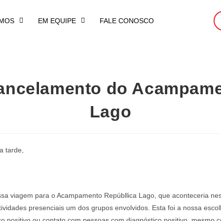
MOS
EM EQUIPE
FALE CONOSCO
 Cancelamento do Acampame
Lago
a tarde,
ossa viagem para o Acampamento Repúbllica Lago, que aconteceria nest
vidades presenciais um dos grupos envolvidos. Esta foi a nossa escolha 
co positivo ou contato com pessoas com diagnóstico positivo, mesmo 