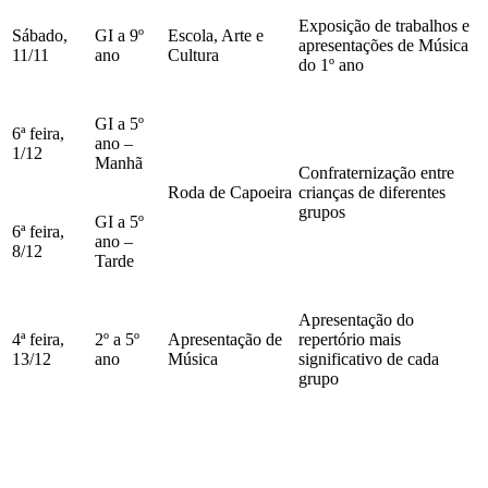
Exposição de trabalhos e
Sábado,
GI a 9º
Escola, Arte e
apresentações de Música
11/11
ano
Cultura
do 1º ano
GI a 5º
6ª feira,
ano –
1/12
Manhã
Confraternização entre
Roda de Capoeira
crianças de diferentes
grupos
GI a 5º
6ª feira,
ano –
8/12
Tarde
Apresentação do
4ª feira,
2º a 5º
Apresentação de
repertório mais
13/12
ano
Música
significativo de cada
grupo