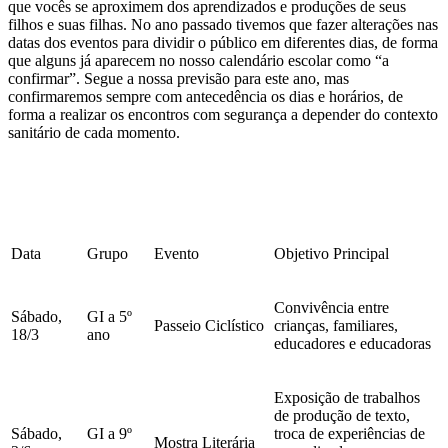
que vocês se aproximem dos aprendizados e produções de seus
filhos e suas filhas. No ano passado tivemos que fazer alterações nas
datas dos eventos para dividir o público em diferentes dias, de forma
que alguns já aparecem no nosso calendário escolar como “a
confirmar”. Segue a nossa previsão para este ano, mas
confirmaremos sempre com antecedência os dias e horários, de
forma a realizar os encontros com segurança a depender do contexto
sanitário de cada momento.
Data
Grupo
Evento
Objetivo Principal
Convivência entre
Sábado,
GI a 5º
Passeio Ciclístico
crianças, familiares,
18/3
ano
educadores e educadoras
Exposição de trabalhos
de produção de texto,
Sábado,
GI a 9º
troca de experiências de
Mostra Literária