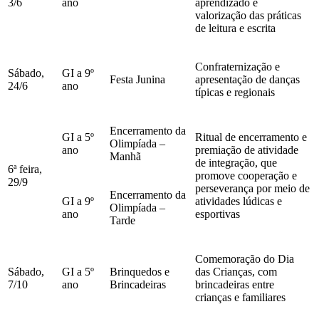
3/6
ano
aprendizado e
valorização das práticas
de leitura e escrita
Confraternização e
Sábado,
GI a 9º
Festa Junina
apresentação de danças
24/6
ano
típicas e regionais
Encerramento da
GI a 5º
Ritual de encerramento e
Olimpíada –
ano
premiação de atividade
Manhã
de integração, que
6ª feira,
promove cooperação e
29/9
perseverança por meio de
Encerramento da
GI a 9º
atividades lúdicas e
Olimpíada –
ano
esportivas
Tarde
Comemoração do Dia
Sábado,
GI a 5º
Brinquedos e
das Crianças, com
7/10
ano
Brincadeiras
brincadeiras entre
crianças e familiares