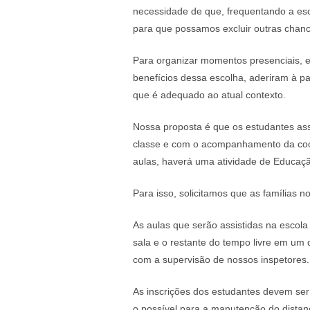
necessidade de que, frequentando a esc
para que possamos excluir outras chanc
Para organizar momentos presenciais, e
benefícios dessa escolha, aderiram à par
que é adequado ao atual contexto.
Nossa proposta é que os estudantes ass
classe e com o acompanhamento da coor
aulas, haverá uma atividade de Educaçã
Para isso, solicitamos que as famílias 
As aulas que serão assistidas na escola
sala e o restante do tempo livre em um 
com a supervisão de nossos inspetores.
As inscrições dos estudantes devem ser 
o possível para a manutenção do distan