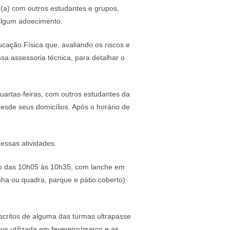
o(a) com outros estudantes e grupos,
 algum adoecimento.
ação Física que, avaliando os riscos e
sa assessoria técnica, para detalhar o
uartas-feiras, com outros estudantes da
sde seus domicílios. Após o horário de
dessas atividades.
tido das 10h05 às 10h35, com lanche em
nha ou quadra, parque e pátio coberto)
scritos de alguma das turmas ultrapasse
s utilizada em fevereiro/março e as