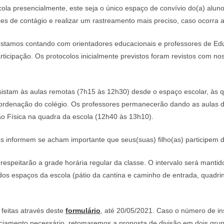
ola presencialmente, este seja o único espaço de convívio do(a) alun
es de contágio e realizar um rastreamento mais preciso, caso ocorra
stamos contando com orientadores educacionais e professores de Educ
ticipação. Os protocolos inicialmente previstos foram revistos com nos
istam às aulas remotas (7h15 às 12h30) desde o espaço escolar, às q
denação do colégio. Os professores permanecerão dando as aulas de
o Física na quadra da escola (12h40 às 13h10).
nos informem se acham importante que seus(suas) filho(as) participem 
 respeitarão a grade horária regular da classe. O intervalo será man
dos espaços da escola (pátio da cantina e caminho de entrada, quadri
feitas através deste
formulário
, até 20/05/2021. Caso o número de in
ciamento necessário, retomaremos a proposta de divisão em dois grupo