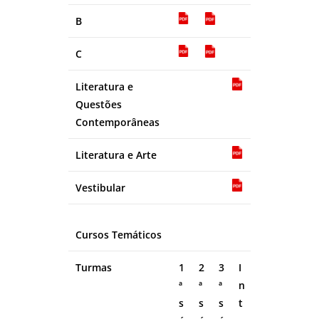
B
C
Literatura e
Questões
Contemporâneas
Literatura e Arte
Vestibular
Cursos Temáticos
Turmas
1
2
3
I
ª
ª
ª
n
s
s
s
t