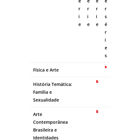
é
é
é
e
r
r
r
r
i
i
i
s
e
e
e
é
r
i
e
s
Física e Arte
História Temática:
Família e
Sexualidade
Arte
Contemporânea
Brasileira e
Identidades