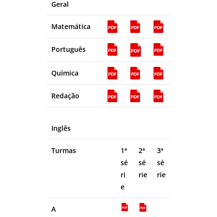
Geral
Matemática
Português
Química
Redação
Inglês
Turmas
1ª
2ª
3ª
sé
sé
sé
ri
rie
rie
e
A