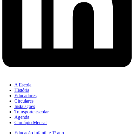
A Escola
História
Educadores
Circulares
Instalações
Transporte escolar
Agenda
Cardápio Mensal
Educação Infantil e 1º ano