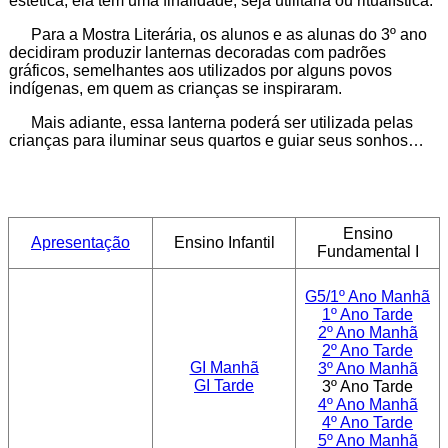
estética, ela tem uma finalidade, seja utilitária ou ritualística.
Para a Mostra Literária, os alunos e as alunas do 3º ano
decidiram produzir lanternas decoradas com padrões
gráficos, semelhantes aos utilizados por alguns povos
indígenas, em quem as crianças se inspiraram.
Mais adiante, essa lanterna poderá ser utilizada pelas
crianças para iluminar seus quartos e guiar seus sonhos…
Ensino
Apresentação
Ensino
Infantil
Fundamental I
G5/1º Ano Manhã
1º Ano Tarde
2º Ano Manhã
2º Ano Tarde
GI Manhã
3º Ano Manhã
GI Tarde
3º Ano Tarde
4º Ano Manhã
4º Ano Tarde
5º Ano Manhã