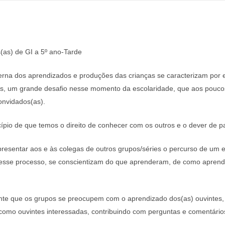
(as) de GI a 5º ano-Tarde
nterna dos aprendizados e produções das crianças se caracterizam por
ies, um grande desafio nesse momento da escolaridade, que aos pouco
onvidados(as).
cípio de que temos o direito de conhecer com os outros e o dever de p
resentar aos e às colegas de outros grupos/séries o percurso de um e
Nesse processo, se conscientizam do que aprenderam, de como aprend
ante que os grupos se preocupem com o aprendizado dos(as) ouvinte
m como ouvintes interessadas, contribuindo com perguntas e comentário