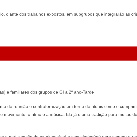
io, diante dos trabalhos expostos, em subgrupos que integrarão as cri
s) e familiares dos grupos de GI a 2º ano-Tarde
 de reunião e confraternização em torno de rituais como o cumprimen
 movimento, o ritmo e a música. Ela já é uma tradição para muitas de
m a participação de ex-alunos(as) e convidados(as) para compor a ro