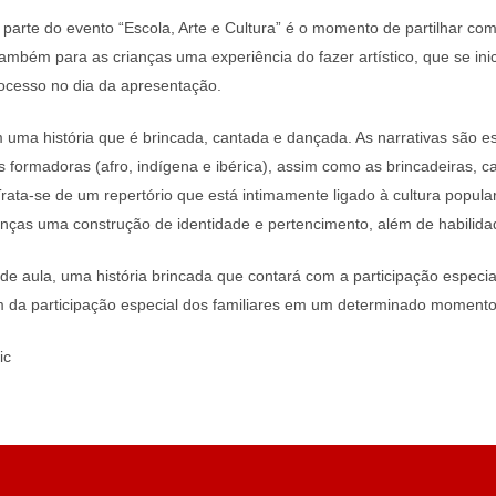
arte do evento “Escola, Arte e Cultura” é o momento de partilhar co
ambém para as crianças uma experiência do fazer artístico, que se inic
rocesso no dia da apresentação.
 uma história que é brincada, cantada e dançada. As narrativas são e
es formadoras (afro, indígena e ibérica), assim como as brincadeiras, 
ta-se de um repertório que está intimamente ligado à cultura popular e
anças uma construção de identidade e pertencimento, além de habilid
de aula, uma história brincada que contará com a participação especia
m da participação especial dos familiares em um determinado moment
ic