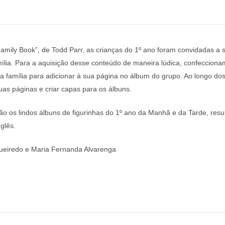
e Family Book”, de Todd Parr, as crianças do 1º ano foram convidadas a 
lia. Para a aquisição desse conteúdo de maneira lúdica, confecciona
 família para adicionar à sua página no álbum do grupo. Ao longo do
as páginas e criar capas para os álbuns.
ão os lindos álbuns de figurinhas do 1º ano da Manhã e da Tarde, resul
glês.
Figueiredo e Maria Fernanda Alvarenga