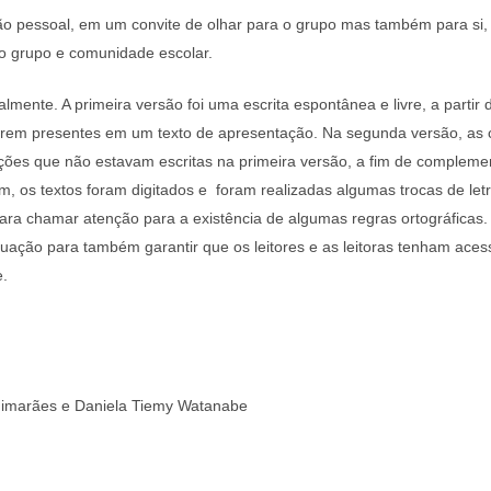
ção pessoal, em um convite de olhar para o grupo mas também para si
so grupo e comunidade escolar.
almente. A primeira versão foi uma escrita espontânea e livre, a partir
arem presentes em um texto de apresentação. Na segunda versão, as 
ações que não estavam escritas na primeira versão, a fim de compleme
 os textos foram digitados e foram realizadas algumas trocas de le
ra chamar atenção para a existência de algumas regras ortográficas. 
ntuação para também garantir que os leitores e as leitoras tenham ace
e.
imarães e Daniela Tiemy Watanabe