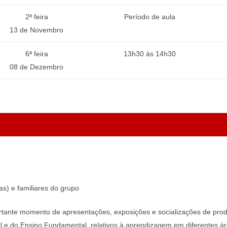
2ª feira
Período de aula
13 de Novembro
6ª feira
13h30 às 14h30
08 de Dezembro
s) e familiares do grupo
rtante momento de apresentações, exposições e socializações de produ
il e do Ensino Fundamental, relativos à aprendizagem em diferentes ár