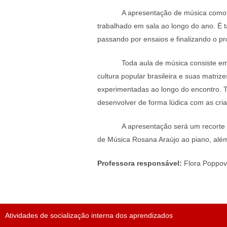
A apresentação de música como p
trabalhado em sala ao longo do ano. É t
passando por ensaios e finalizando o p
Toda aula de música consiste em
cultura popular brasileira e suas matriz
experimentadas ao longo do encontro. Tra
desenvolver de forma lúdica com as cri
A apresentação será um recorte 
de Música Rosana Araújo ao piano, alé
Professora responsável:
Flora Poppov
Atividades de socialização interna dos aprendizados