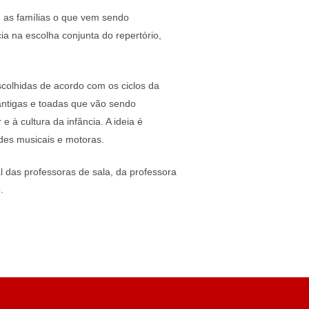
m as famílias o que vem sendo
ia na escolha conjunta do repertório,
scolhidas de acordo com os ciclos da
cantigas e toadas que vão sendo
 à cultura da infância. A ideia é
ades musicais e motoras.
l das professoras de sala, da professora
o.