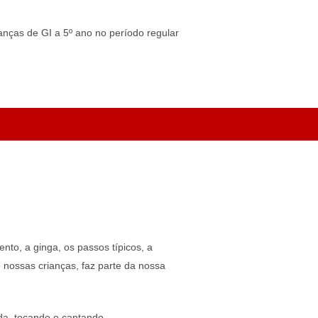
anças de GI a 5º ano no período regular
to, a ginga, os passos típicos, a
 nossas crianças, faz parte da nossa
da, tocando e cantando.