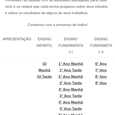
ciclo e os relatos que cada turma preparou sobre seus estudos
e sobre os resultados de alguns de seus trabalhos.
Contamos com a presença de todos!
APRESENTAÇÃO
ENSINO
ENSINO
ENSINO
INFANTIL
FUNDAMENTA
FUNDAMETA
L I
L II
GI
1° Ano Manhã
6° Ano
Manhã
1° Ano Tarde
7° Ano
GI Tarde
2° Ano Manhã
8° Ano
2° Ano Tarde
9° Ano
3° Ano Manhã
3° Ano Tarde
4° Ano Manhã
4° Ano Tarde
5° Ano Manhã