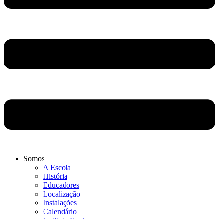
Somos
A Escola
História
Educadores
Localização
Instalações
Calendário